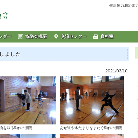
健康体力測定体
ンダー
協議会概要
交流センター
資料室
しました
2021/03/10
物を取る動作の測定
あぜ道や水たまりをまたぐ動作の測定