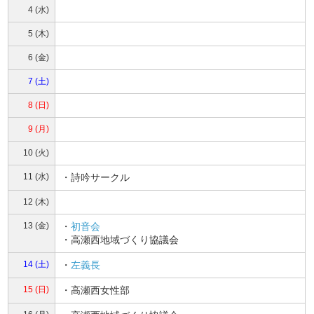
4 (水)
5 (木)
6 (金)
7 (土)
8 (日)
9 (月)
10 (火)
11 (水)
・詩吟サークル
12 (木)
13 (金)
・
初音会
・高瀬西地域づくり協議会
14 (土)
・
左義長
15 (日)
・高瀬西女性部