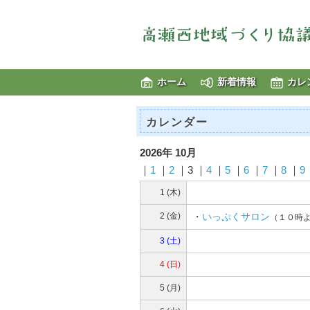
ホーム
新着情報
カレ
カレンダー
2026年 10月
｜
1
｜
2
｜3 ｜
4
｜
5
｜
6
｜
7
｜
8
｜
9
1 (木)
2 (金)
・
いっぷくサロン
（１０時
3 (土)
4 (日)
5 (月)