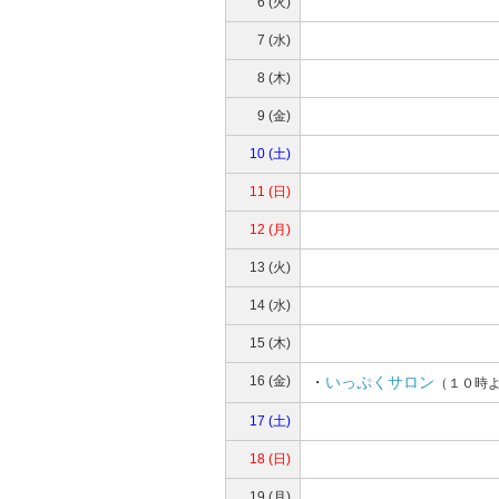
6 (火)
7 (水)
8 (木)
9 (金)
10 (土)
11 (日)
12 (月)
13 (火)
14 (水)
15 (木)
16 (金)
・
いっぷくサロン
（１０時
17 (土)
18 (日)
19 (月)