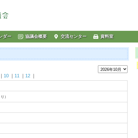
ンダー
協議会概要
交流センター
資料室
｜
10
｜
11
｜
12
｜
より）